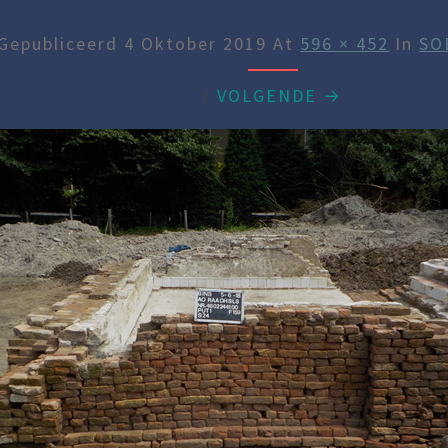
Gepubliceerd
4 Oktober 2019
At
596 × 452
In
SO
/
VOLGENDE →