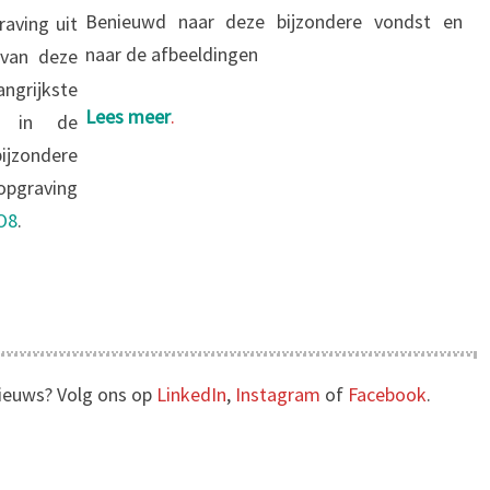
Benieuwd naar deze bijzondere vondst en
raving uit
naar de afbeeldingen
van deze
rijkste
Lees meer
.
en in de
jzondere
opgraving
O8
.
nieuws? Volg ons op
LinkedIn
,
Instagram
of
Facebook
.