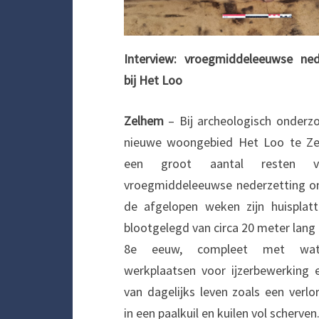
Interview: vroegmiddeleeuwse ned
bij Het Loo
Zelhem
– Bij archeologisch onderz
nieuwe woongebied Het Loo te Ze
een groot aantal resten 
vroegmiddeleeuwse nederzetting on
de afgelopen weken zijn huisplat
blootgelegd van circa 20 meter lang 
8e eeuw, compleet met water
werkplaatsen voor ijzerbewerking 
van dagelijks leven zoals een verl
in een paalkuil en kuilen vol scherven