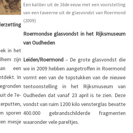
Een kaliber uit de 16de eeuw met een voorstelling
van een taveerne uit de glasvondst van Roermond
(2009)
erzetting
Roermondse glasvondst in het Rijksmuseum
van Oudheden
oek in het
lhem zijn
Leiden/Roermond
– De grote glasvondst die
van een
we in 2009 hebben aangetroffen in Roermond
tdekt. In
vormt een van de topstukken van de nieuwe
tegronden
tentoonstelling in het Rijksmuseum van
uit de 7e-
Oudheden dat vanaf 23 april is te zien. Deze
putten,
vondst van ruim 1200 kilo vensterglas bevatte
en sporen
400.000 gebrandschilderde fragmenten
oren mesje
waaronder vele pareltjes.
.