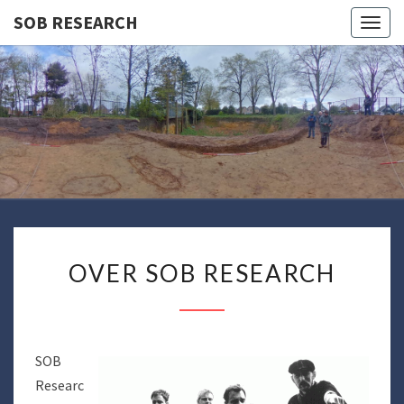
SOB RESEARCH
Togg
navig
SOB
RESEARC
OVER
OVER SOB RESEARCH
SOB
RESEARCH
SOB
Researc