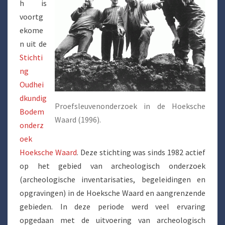
h is
voortg
ekome
n uit de
Stichti
ng
Oudhei
dkundig
Proefsleuvenonderzoek in de Hoeksche
Bodem
Waard (1996).
onderz
oek
Hoeksche Waard
. Deze stichting was sinds 1982 actief
op het gebied van archeologisch onderzoek
(archeologische inventarisaties, begeleidingen en
opgravingen) in de Hoeksche Waard en aangrenzende
gebieden. In deze periode werd veel ervaring
opgedaan met de uitvoering van archeologisch