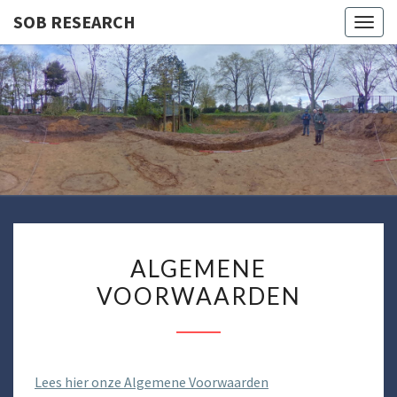
SOB RESEARCH
Togg
navig
SOB
RESEARC
ALGEMENE
ALGEMENE
VOORWAARDEN
VOORWAARDEN
Lees hier onze Algemene Voorwaarden