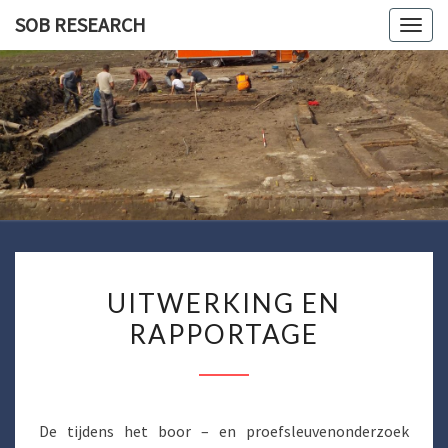
Skip
SOB RESEARCH
Togg
to
navig
content
SOB
RESEARC
UITWERKING
UITWERKING EN
EN
RAPPORTAGE
RAPPORTAGE
De tijdens het boor – en proefsleuvenonderzoek