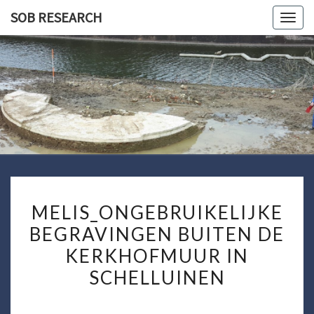
Ga
SOB RESEARCH
Togg
naar
navig
de
content
SOB
RESEARC
MELIS_ONGEBRUIKELIJK
MELIS_ONGEBRUIKELIJKE
BEGRAVINGEN
BEGRAVINGEN BUITEN DE
BUITEN
KERKHOFMUUR IN
DE
KERKHOFMUUR
SCHELLUINEN
IN
SCHELLUINEN