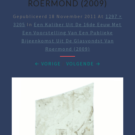
ROERMOND (2009)
Gepubliceerd
18 November 2011
At
1297 ×
3205
In
Een Kaliber Uit De 16de Eeuw Met
Een Voorstelling Van Een Publieke
Bijeenkomst Uit De Glasvondst Van
Roermond (2009)
← VORIGE
/
VOLGENDE →