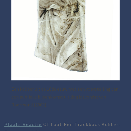
Een kaliber uit de 16de eeuw met een voorstelling van
een publieke bijeenkomst uit de glasvondst van
Roermond (2009)
Plaats Reactie
Of Laat Een Trackback Achter: