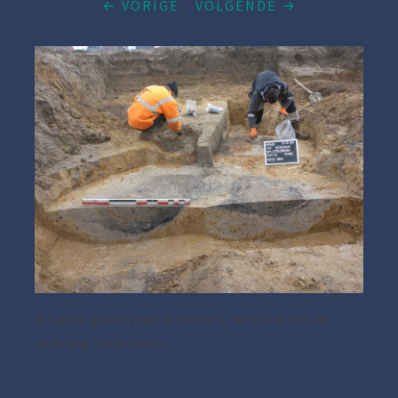
← VORIGE
/
VOLGENDE →
Afvalkuil gevuld met aardewerk, verbrand bot en
verbrand huttenleem