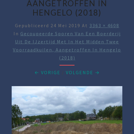
AANGETROFFEN IN
HENGELO (2018)
Gepubliceerd
24 Mei 2019
At
3363 × 4608
In
Gecoupeerde Sporen Van Een Boerderij
Uit De IJzertijd Met In Het Midden Twee
Voorraadkuilen, Aangetroffen In Hengelo
(2018)
← VORIGE
/
VOLGENDE →