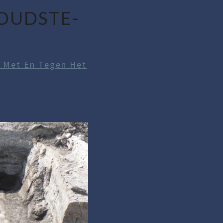
OUDSTE-
 Met En Tegen Het