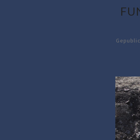
FU
Gepubli