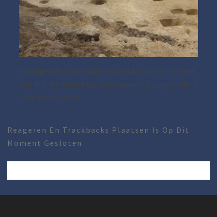
Gecoupeerde sporen van een boerderij uit de IJzertijd
met in het midden twee voorraadkuilen, aangetroffen
in Hengelo (2018)
Reageren En Trackbacks Plaatsen Is Op Dit
Moment Gesloten.