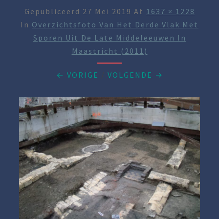
Gepubliceerd
27 Mei 2019
At
1637 × 1228
In
Overzichtsfoto Van Het Derde Vlak Met
Sporen Uit De Late Middeleeuwen In
Maastricht (2011)
← VORIGE
/
VOLGENDE →