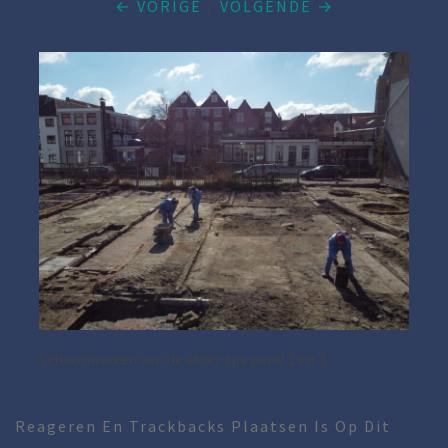
← VORIGE
/
VOLGENDE →
Schoonmaken van de vloer tpv pand 2 en 3
Reageren En Trackbacks Plaatsen Is Op Dit