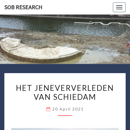
Ga
SOB RESEARCH
Togg
naar
navig
de
content
SOB
RESEARC
HET
HET JENEVERVERLEDEN
JENEVERVERLEDEN
VAN SCHIEDAM
VAN
SCHIEDAM
20 April 2021