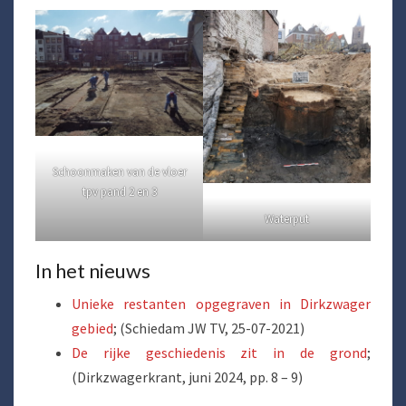
Schoonmaken van de vloer
tpv pand 2 en 3
Waterput
In het nieuws
Unieke restanten opgegraven in Dirkzwager
gebied
; (Schiedam JW TV, 25-07-2021)
De rijke geschiedenis zit in de grond
;
(Dirkzwagerkrant, juni 2024, pp. 8 – 9)