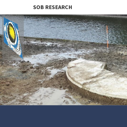
SOB RESEARCH