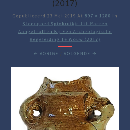
(2017)
Gepubliceerd
23 Mei 2019
At
897 × 1280
In
Steengoed Spinkruikje Uit Raeren
Aangetroffen Bij Een Archeologische
Begeleiding Te Wouw (2017)
← VORIGE
/
VOLGENDE →