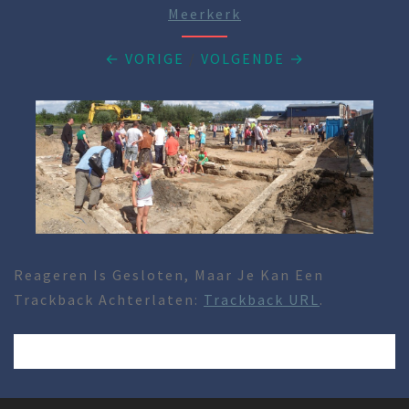
Meerkerk
← VORIGE
/
VOLGENDE →
Reageren Is Gesloten, Maar Je Kan Een
Trackback Achterlaten:
Trackback URL
.