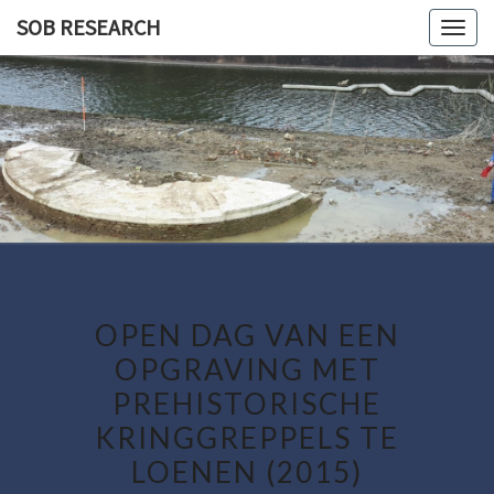
Skip
SOB RESEARCH
Togg
to
navig
content
SOB
RESEARC
OPEN DAG VAN EEN
OPGRAVING MET
PREHISTORISCHE
KRINGGREPPELS TE
LOENEN (2015)