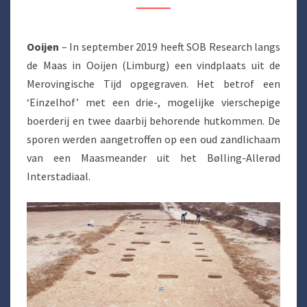
OP
HET
Ooijen
– In september 2019 heeft SOB Research langs
LAAGTERRAS
de Maas in Ooijen (Limburg) een vindplaats uit de
VAN
Merovingische Tijd opgegraven. Het betrof een
DE
‘Einzelhof’ met een drie-, mogelijke vierschepige
MAAS
boerderij en twee daarbij behorende hutkommen. De
sporen werden aangetroffen op een oud zandlichaam
van een Maasmeander uit het Bølling-Allerød
Interstadiaal.