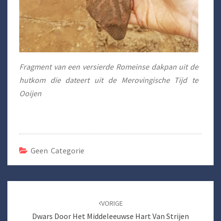
Fragment van een versierde Romeinse dakpan uit de
hutkom die dateert uit de Merovingische Tijd te
Ooijen
Geen Categorie
Bericht
navigatie
VORIGE
Dwars Door Het Middeleeuwse Hart Van Strijen