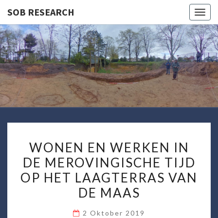
SOB RESEARCH
Togg
navig
SOB
RESEARC
WONEN
WONEN EN WERKEN IN
EN
DE MEROVINGISCHE TIJD
WERKEN
OP HET LAAGTERRAS VAN
IN
DE
DE MAAS
MEROVINGISCHE
2 Oktober 2019
TIJD