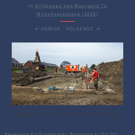
In
Vrijleggen Van Muurwerk Te
Mijnsheerenland (2018)
← VORIGE
/
VOLGENDE →
Vrijleggen van muurwerk te Mijnsheerenland (2018)
Reageren En Trackbacks Plaatsen Is Op Dit