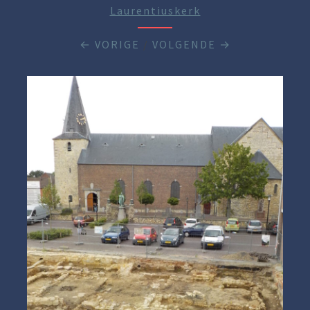
Laurentiuskerk
← VORIGE
/
VOLGENDE →