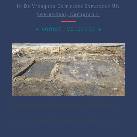
In
De Vroegste Complete Structuur Uit
Voerendaal, Kernplan II
← VORIGE
/
VOLGENDE →
De vroegste complete structuur uit de 15de eeuw
De vroegste complete structuur uit de 15de eeuw