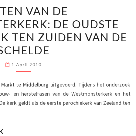
RESTEN
TEN VAN DE
VAN
ERKERK: DE OUDSTE
DE
WESTMONSTERKERK:
K TEN ZUIDEN VAN DE
DE
SCHELDE
OUDSTE
PAROCHIEKERK
1 April 2010
TEN
ZUIDEN
 Markt te Middelburg uitgevoerd. Tijdens het onderzoek
VAN
ouw- en herstelfasen van de Westmonsterkerk en het
DE
De kerk geldt als de eerste parochiekerk van Zeeland ten
SCHELDE
k