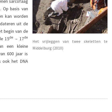
enen sarcofaag
. Op basis van
ten kan worden
dateren uit de
t begin van de
de
de
de 15
– 17
Het vrijleggen van twee skeletten te
an een kleine
Middelburg (2010)
van 600 jaar is
is ook het DNA