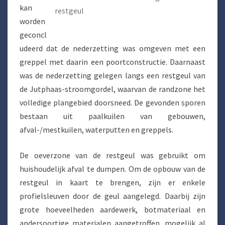
kan
restgeul
worden
geconcl
udeerd dat de nederzetting was omgeven met een
greppel met daarin een poortconstructie. Daarnaast
was de nederzetting gelegen langs een restgeul van
de Jutphaas-stroomgordel, waarvan de randzone het
volledige plangebied doorsneed. De gevonden sporen
bestaan uit paalkuilen van gebouwen,
afval-/mestkuilen, waterputten en greppels.
De oeverzone van de restgeul was gebruikt om
huishoudelijk afval te dumpen. Om de opbouw van de
restgeul in kaart te brengen, zijn er enkele
profielsleuven door de geul aangelegd. Daarbij zijn
grote hoeveelheden aardewerk, botmateriaal en
andersoortige materialen aangetroffen, mogelijk al