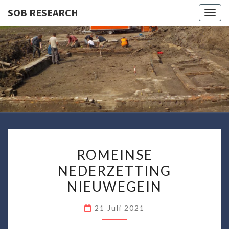
SOB RESEARCH
Togg
navig
SOB
RESEARC
ROMEINSE
ROMEINSE
NEDERZETTING
NEDERZETTING
NIEUWEGEIN
NIEUWEGEIN
21 Juli 2021