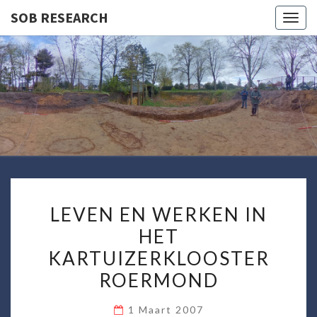
SOB RESEARCH
Togg
navig
SOB
RESEARC
LEVEN
LEVEN EN WERKEN IN
EN
HET
WERKEN
KARTUIZERKLOOSTER
IN
HET
ROERMOND
KARTUIZERKLOOSTER
1 Maart 2007
ROERMOND